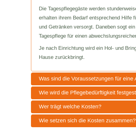
Die Tagespflegegäste werden stundenweise 
erhalten ihrem Bedarf entsprechend Hilfe f
und Getränken versorgt. Daneben sogt ei
Tagespflege für einen abwechslungsreichen 
Je nach Einrichtung wird ein Hol- und Br
Hause zurückbringt.
Was sind die Voraussetzungen für ein
Wie wird die Pflegebedürftigkeit festgest
Wer trägt welche Kosten?
Wie setzen sich die Kosten zusammen?